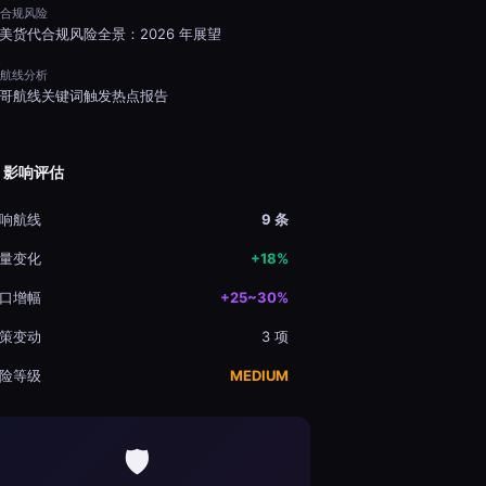
️ 合规风险
美货代合规风险全景：2026 年展望
 航线分析
哥航线关键词触发热点报告
 影响评估
响航线
9 条
量变化
+18%
口增幅
+25~30%
策变动
3 项
险等级
MEDIUM
🛡️