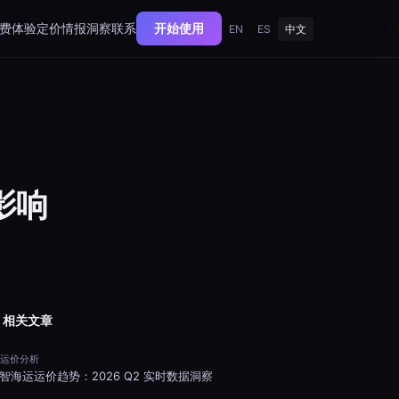
费体验
定价
情报洞察
联系
开始使用
EN
ES
中文
影响
 相关文章
 运价分析
智海运运价趋势：2026 Q2 实时数据洞察