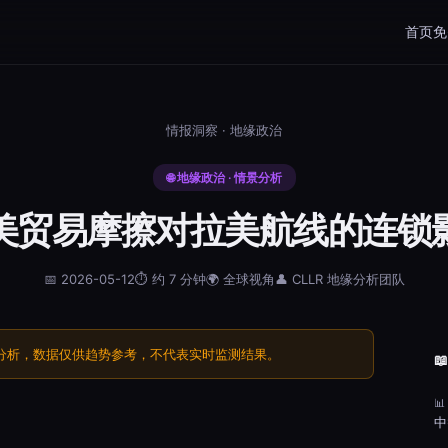
首页
免
情报洞察
· 地缘政治
🌐 地缘政治 · 情景分析
美贸易摩擦对拉美航线的连锁
📅 2026-05-12
⏱ 约 7 分钟
🌍 全球视角
👤 CLLR 地缘分析团队
拟分析，数据仅供趋势参考，不代表实时监测结果。


中