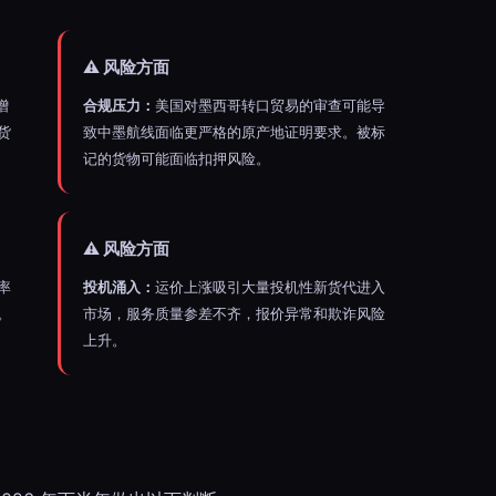
⚠️ 风险方面
增
合规压力：
美国对墨西哥转口贸易的审查可能导
货
致中墨航线面临更严格的原产地证明要求。被标
记的货物可能面临扣押风险。
⚠️ 风险方面
率
投机涌入：
运价上涨吸引大量投机性新货代进入
。
市场，服务质量参差不齐，报价异常和欺诈风险
上升。