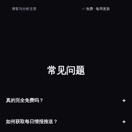
博客与分析文章
✅ 免费 · 每周更新
常见问题
真的完全免费吗？
是的，CLLR 所有功能完全免费开放。我们的目标是为拉美物流行
业提供透明、可及的风险情报。没有隐藏费用，没有试用期限制。
如何获取每日情报推送？
加入我们的 Telegram 频道 @cllr999 即可免费接收每日情报推