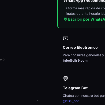
WhatsApp (Recomend
La forma más rápida de c
minutos durante horario lab
💬 Escribir por Whats
📧
Correo Electrónico
Para consultas generales y
info@cllr9.com
💬
Telegram Bot
Chatea con nuestro bot par
@cllr9_bot