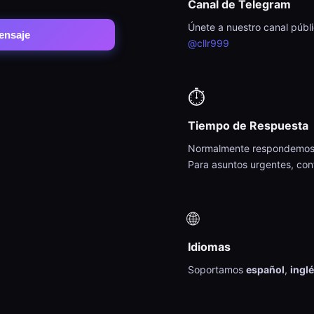
Canal de Telegram
Únete a nuestro canal públi
ensaje
@cllr999
⏱️
Tiempo de Respuesta
Normalmente respondemos
Para asuntos urgentes, co
🌐
Idiomas
Soportamos
español
,
ingl