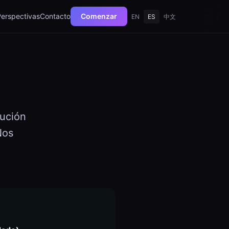
Perspectivas
Contacto
Comenzar
EN
ES
中文
lución
Nos