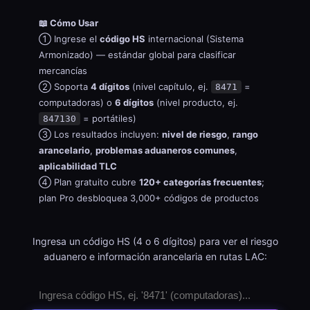
📖 Cómo Usar
① Ingrese el
código HS
internacional (Sistema
Armonizado) — estándar global para clasificar
mercancías
② Soporta
4 dígitos
(nivel capítulo, ej.
=
8471
computadoras) o
6 dígitos
(nivel producto, ej.
= portátiles)
847130
③ Los resultados incluyen:
nivel de riesgo
,
rango
arancelario
,
problemas aduaneros comunes
,
aplicabilidad TLC
④ Plan gratuito cubre
120+ categorías frecuentes
;
plan Pro desbloquea 3,000+ códigos de productos
Ingresa un código HS (4 o 6 dígitos) para ver el riesgo
aduanero e información arancelaria en rutas LAC: